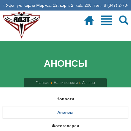
г. Уфа, ул. Карла Маркса, 12, корп. 2, каб. 206; тел.: 8 (347) 2-73-
06-35, эл. почта: fadet@ugatu.su
Электронное расписание
26
учебная неделя
АНОНСЫ
Главная
Наши новости
Анонсы
Новости
Анонсы
Фотогалерея