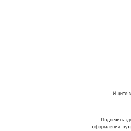
Ищите зл
Подлечить зд
оформлении путе