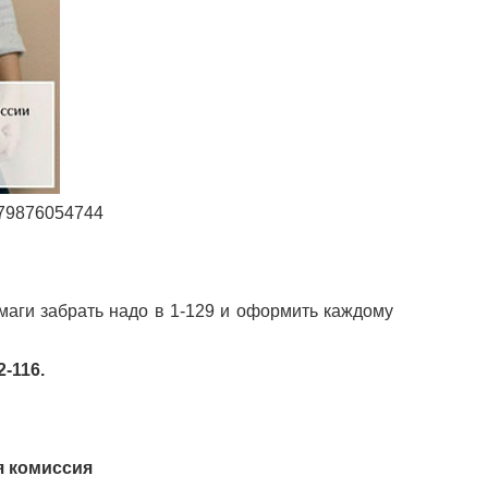
+79876054744
маги забрать надо в 1-129 и оформить каждому
-116.
я комиссия