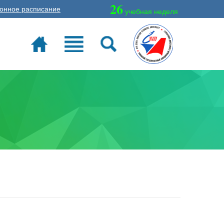
26
онное расписание
учебная неделя