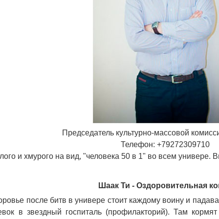
Председатель культурно-массовой комисси
Телефон: +79272309710
ого и хмурого на вид, "человека 50 в 1" во всем универе. 
Шаак Ти - Оздоровительная к
оровье после битв в универе стоит каждому воину и падава
вок в звездный госпиталь (профилакторий). Там кормят