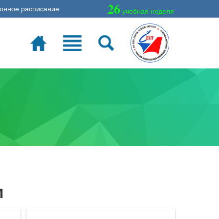
26
онное расписание
учебная неделя
м