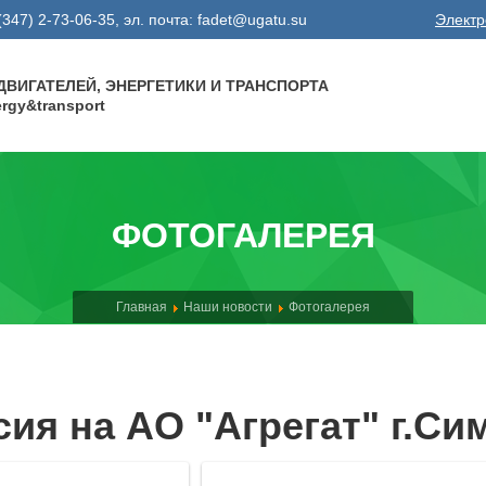
8 (347) 2-73-06-35, эл. почта: fadet@ugatu.su
Электр
ВИГАТЕЛЕЙ, ЭНЕРГЕТИКИ И ТРАНСПОРТА
nergy&transport
ФОТОГАЛЕРЕЯ
Главная
Наши новости
Фотогалерея
сия на АО "Агрегат" г.Си