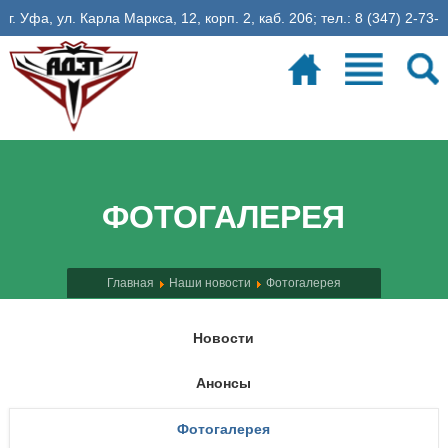
г. Уфа, ул. Карла Маркса, 12, корп. 2, каб. 206; тел.: 8 (347) 2-73-
06-35, эл. почта: fadet@ugatu.su
Электронное расписание
26
учебная неделя
ФОТОГАЛЕРЕЯ
Главная
Наши новости
Фотогалерея
Новости
Анонсы
Фотогалерея