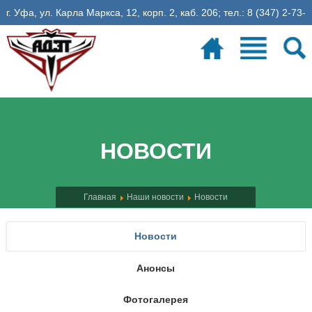
г. Уфа, ул. Карла Маркса, 12, корп. 2, каб. 206; тел.: 8 (347) 2-73-
06-35, эл. почта: fadet@ugatu.su
Электронное расписание
26
учебная неделя
НОВОСТИ
Главная
Наши новости
Новости
Новости
Анонсы
Фотогалерея