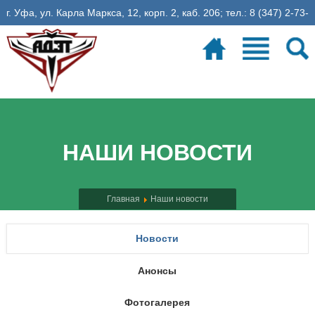
г. Уфа, ул. Карла Маркса, 12, корп. 2, каб. 206; тел.: 8 (347) 2-73-
06-35, эл. почта: fadet@ugatu.su
Электронное расписание
26
учебная неделя
НАШИ НОВОСТИ
Главная
Наши новости
Новости
Анонсы
Фотогалерея