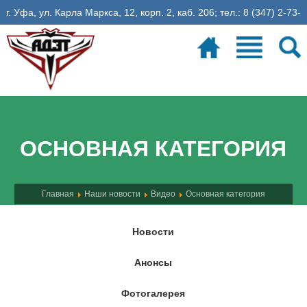
г. Уфа, ул. Карла Маркса, 12, корп. 2, каб. 206; тел.: 8 (347) 2-73-
06-35, эл. почта: fadet@ugatu.su
Электронное расписание
26
учебная неделя
ОСНОВНАЯ КАТЕГОРИЯ
Главная
Наши новости
Видео
Основная категория
Новости
Анонсы
Фотогалерея