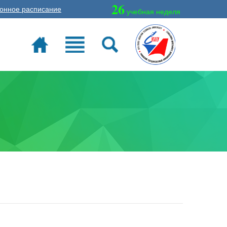
26
онное расписание
учебная неделя