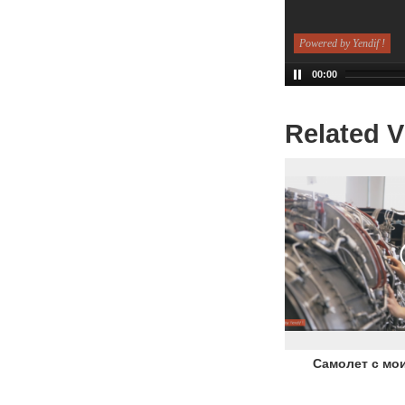
Powered by Yendif !
00:00
Related 
Самолет с мои