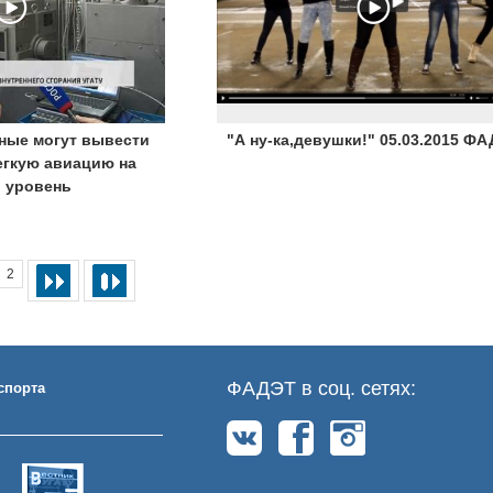
ные могут вывести
"А ну-ка,девушки!" 05.03.2015 Ф
егкую авиацию на
 уровень
2
ФАДЭТ в соц. сетях:
спорта